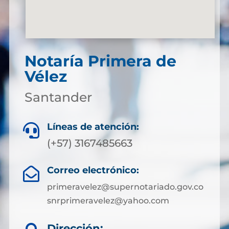
Notaría Primera de
Vélez
Santander
Líneas de atención:

(+57)
3167485663
Correo electrónico:

primeravelez@supernotariado.gov.co
snrprimeravelez@yahoo.com
Dirección: