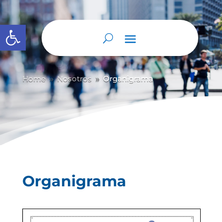
Abrir barra de herramientas
Home
Nosotros
Organigrama
9
9
Organigrama