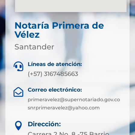
Notaría Primera de
Vélez
Santander
Líneas de atención:

(+57)
3167485663
Correo electrónico:

primeravelez@supernotariado.gov.co
snrprimeravelez@yahoo.com
Dirección:

Carrera 2 No. 8 -75 Barrio