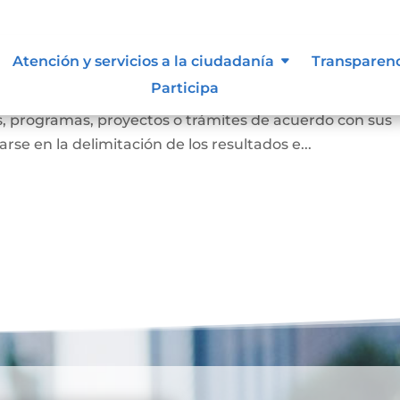
to participativo.
Atención y servicios a la ciudadanía
Transparen
Participa
ida como el mecanismo mediante el cual la sociedad civi
es, programas, proyectos o trámites de acuerdo con sus
se en la delimitación de los resultados e...