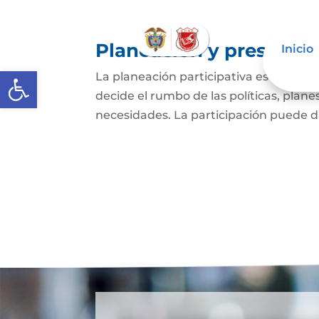
Planeación y presupues
Inicio
Abrir barra de herramientas
La planeación participativa es entend
decide el rumbo de las políticas, plan
necesidades. La participación puede dar