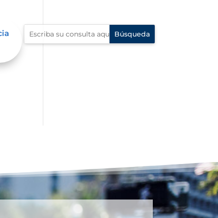
cia
l