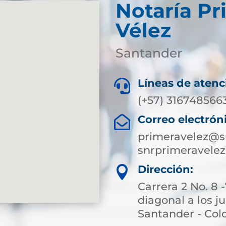
Notaría Pr
Vélez
Santander
Líneas de atenc

(+57)
316748566
Correo electrón

primeravelez@s
snrprimeravel
Dirección:

Carrera 2 No. 8 
diagonal a los j
Santander - Co