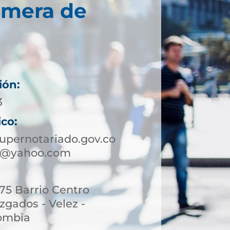
imera de
ión:
3
ico:
upernotariado.gov.co
ez@yahoo.com
-75 Barrio Centro
uzgados - Velez -
lombia