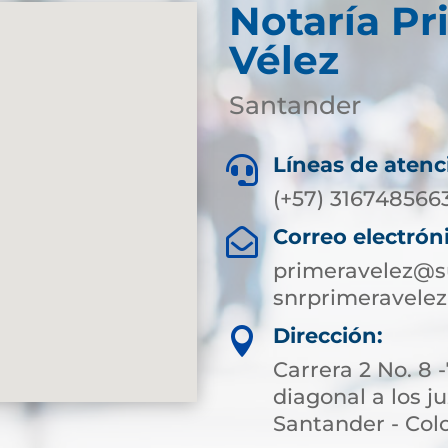
Notaría Pr
Vélez
Santander
Líneas de atenc

(+57)
316748566
Correo electrón

primeravelez@s
snrprimeravel
Dirección:

Carrera 2 No. 8 
diagonal a los j
Santander - Co