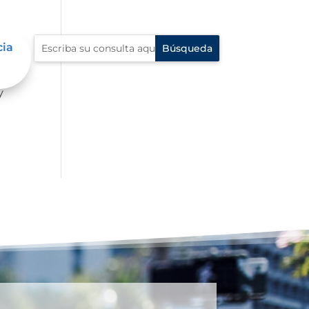
cia
mbre
y