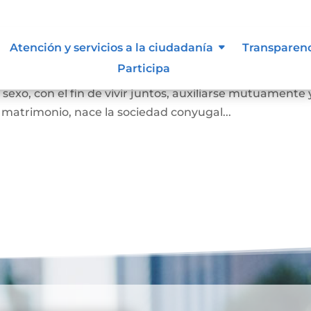
Atención y servicios a la ciudadanía
Transparen
Participa
 juez o notario, por el cual se unen legalmente un ho
exo, con el fin de vivir juntos, auxiliarse mutuamente 
l matrimonio, nace la sociedad conyugal...