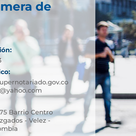
imera de
ión:
3
ico:
upernotariado.gov.co
ez@yahoo.com
-75 Barrio Centro
uzgados - Velez -
lombia