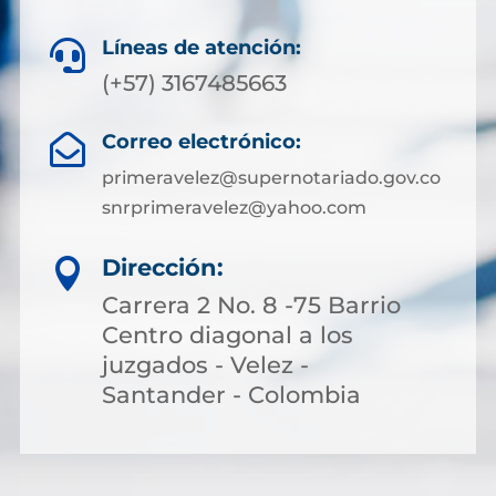
Líneas de atención:

(+57)
3167485663
Correo electrónico:

primeravelez@supernotariado.gov.co
snrprimeravelez@yahoo.com
Dirección:

Carrera 2 No. 8 -75 Barrio
Centro diagonal a los
juzgados - Velez -
Santander - Colombia