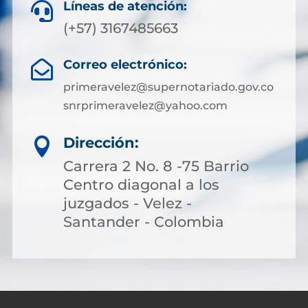
Líneas de atención:

(+57)
3167485663
Correo electrónico:

primeravelez@supernotariado.gov.co
snrprimeravelez@yahoo.com
Dirección:

Carrera 2 No. 8 -75 Barrio
Centro diagonal a los
juzgados - Velez -
Santander - Colombia