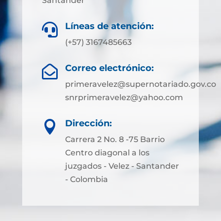
Santander
Líneas de atención:

(+57)
3167485663
Correo electrónico:

primeravelez@supernotariado.gov.co
snrprimeravelez@yahoo.com
Dirección:

Carrera 2 No. 8 -75 Barrio
Centro diagonal a los
juzgados - Velez - Santander
- Colombia