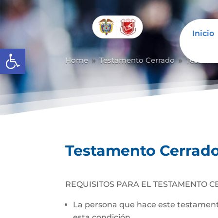
Inicio
Abrir barra de herramientas
Home
Testamento Cerrado
Testame
9
9
Testamento Cerrad
REQUISITOS PARA EL TESTAMENTO C
La persona que hace este testamento
esta condición.