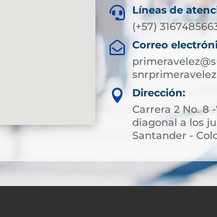
Líneas de atenc

(+57)
316748566
Correo electrón

primeravelez@s
snrprimeravel
Dirección:

Carrera 2 No. 8 
diagonal a los j
Santander - Co