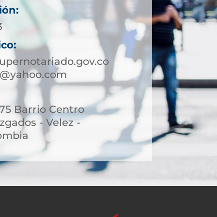
ión:
3
ico:
upernotariado.gov.co
ez@yahoo.com
-75 Barrio Centro
uzgados - Velez -
lombia