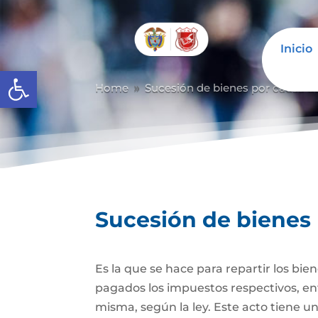
Inicio
Abrir barra de herramientas
Home
Sucesión de bienes por causa d
9
Sucesión de bienes
Es la que se hace para repartir los bie
pagados los impuestos respectivos, ent
misma, según la ley. Este acto tiene un 