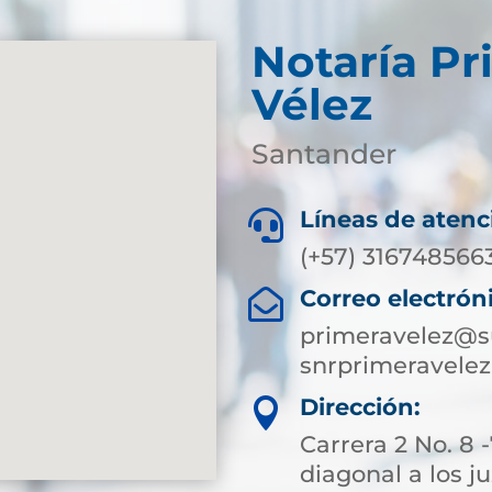
Notaría Pr
Vélez
Santander
Líneas de atenc

(+57)
316748566
Correo electrón

primeravelez@s
snrprimeravel
Dirección:

Carrera 2 No. 8 
diagonal a los j