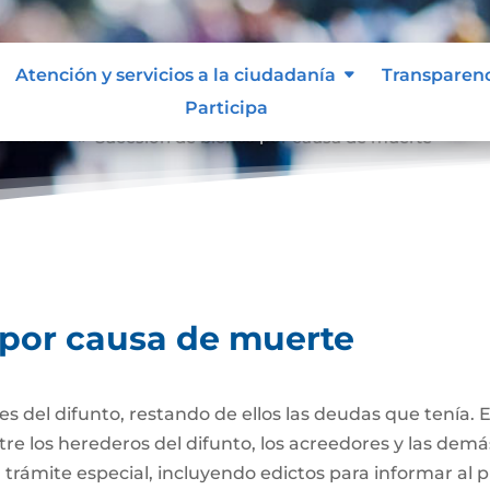
Atención y servicios a la ciudadanía
Transparen
Participa
e muerte
Sucesión de bienes por causa de muerte
9
 por causa de muerte
nes del difunto, restando de ellos las deudas que tenía. 
re los herederos del difunto, los acreedores y las dem
trámite especial, incluyendo edictos para informar al púb