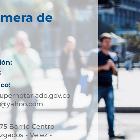
imera de
ión:
3
ico:
upernotariado.gov.co
ez@yahoo.com
-75 Barrio Centro
uzgados - Velez -