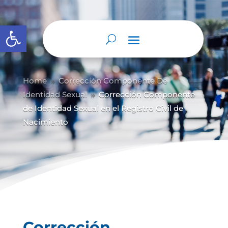
Abrir barra de herramientas
Home
Corrección Componente De
9
Identidad Sexual
Corrección Componente
9
de Identidad Sexual en el Registro Civil de
Nacimiento
Corrección