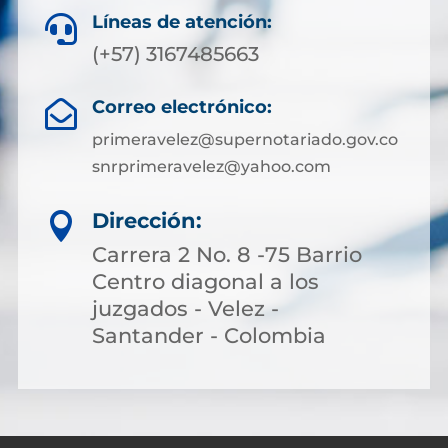
Líneas de atención:

(+57)
3167485663
Correo electrónico:

primeravelez@supernotariado.gov.co
snrprimeravelez@yahoo.com
Dirección:

Carrera 2 No. 8 -75 Barrio
Centro diagonal a los
juzgados - Velez -
Santander - Colombia